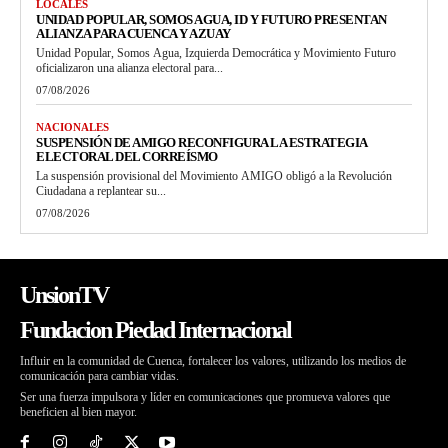
LOCALES
UNIDAD POPULAR, SOMOS AGUA, ID Y FUTURO PRESENTAN
ALIANZA PARA CUENCA Y AZUAY
Unidad Popular, Somos Agua, Izquierda Democrática y Movimiento Futuro
oficializaron una alianza electoral para...
07/08/2026
NACIONALES
SUSPENSIÓN DE AMIGO RECONFIGURA LA ESTRATEGIA
ELECTORAL DEL CORREÍSMO
La suspensión provisional del Movimiento AMIGO obligó a la Revolución
Ciudadana a replantear su...
07/08/2026
UnsionTV
Fundacion Piedad Internacional
Influir en la comunidad de Cuenca, fortalecer los valores, utilizando los medios de
comunicación para cambiar vidas.
Ser una fuerza impulsora y líder en comunicaciones que promueva valores que
beneficien al bien mayor.