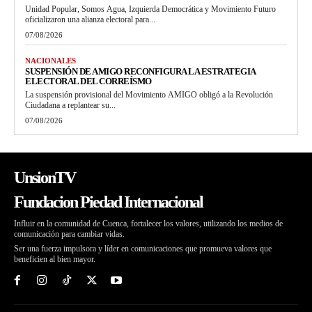
Unidad Popular, Somos Agua, Izquierda Democrática y Movimiento Futuro
oficializaron una alianza electoral para...
07/08/2026
NACIONALES
SUSPENSIÓN DE AMIGO RECONFIGURA LA ESTRATEGIA
ELECTORAL DEL CORREÍSMO
La suspensión provisional del Movimiento AMIGO obligó a la Revolución
Ciudadana a replantear su...
07/08/2026
UnsionTV
Fundacion Piedad Internacional
Influir en la comunidad de Cuenca, fortalecer los valores, utilizando los medios de
comunicación para cambiar vidas.
Ser una fuerza impulsora y líder en comunicaciones que promueva valores que
beneficien al bien mayor.