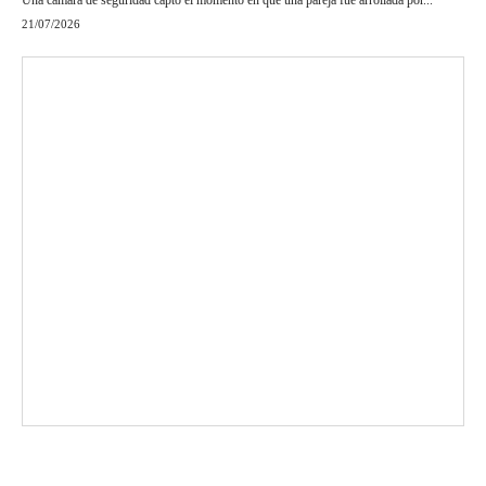
Una cámara de seguridad captó el momento en que una pareja fue arrollada por...
21/07/2026