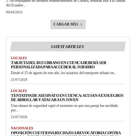
1.700 estudiantes de distintos establecimientos de Cuenca, rendirán loor a la Atenas
del Ecuador...
09/04/2024
CARGAR MÁS
LATEST ARTICLES
LOCALES
TARJETA DEL BUS URBANO EN CUENCA DEBERÁ SER
PERSONALIZADA PARA ACCEDER AL SUBSIDIO
Desde el 15 de agosto de este año, los usuarios del transporte urbano en...
21/07/2026
LOCALES
TENTATIVA DE ASESINATO EN CUENCA: ACUSAN A EXSUEGROS
DE ARROLLAR Y ATACAR A UN JOVEN
Una cámara de seguridad captó el momento en que una pareja fue arrollada
por...
21/07/2026
NACIONALES
OPOSICIÓN CUESTIONA RECHAZO A REVOCATORIA CONTRA