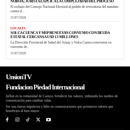
NOBOA; JURISTA EXPLICA LA COMPLEJIDAD DEL PROCESO
El rechazo del Consejo Nacional Electoral al pedido de revocatoria del mandato
contra el...
21/07/2026
LOCALES
SOLCA CUENCA Y MSP RENUEVAN CONVENIO CON DEUDA
ESTATAL CERCANA A USD 13 MILLONES
La Dirección Provincial de Salud del Azuay y Solca Cuenca renovaron su
convenio de...
21/07/2026
UnsionTV
Fundacion Piedad Internacional
Influir en la comunidad de Cuenca, fortalecer los valores, utilizando los medios de
comunicación para cambiar vidas.
Ser una fuerza impulsora y líder en comunicaciones que promueva valores que
beneficien al bien mayor.