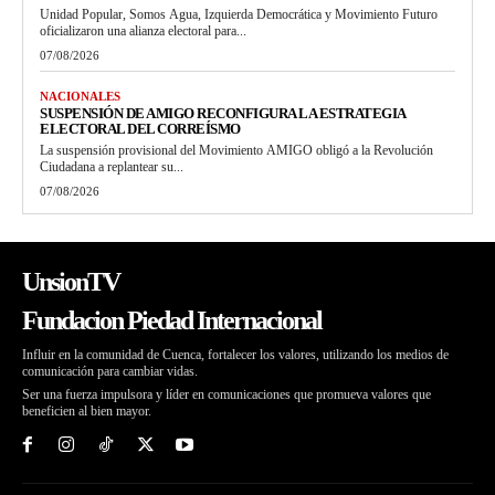
Unidad Popular, Somos Agua, Izquierda Democrática y Movimiento Futuro
oficializaron una alianza electoral para...
07/08/2026
NACIONALES
SUSPENSIÓN DE AMIGO RECONFIGURA LA ESTRATEGIA
ELECTORAL DEL CORREÍSMO
La suspensión provisional del Movimiento AMIGO obligó a la Revolución
Ciudadana a replantear su...
07/08/2026
UnsionTV
Fundacion Piedad Internacional
Influir en la comunidad de Cuenca, fortalecer los valores, utilizando los medios de
comunicación para cambiar vidas.
Ser una fuerza impulsora y líder en comunicaciones que promueva valores que
beneficien al bien mayor.