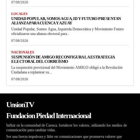
07/08/2026
LOCALES
UNIDAD POPULAR, SOMOS AGUA, ID Y FUTURO PRESENTAN
ALIANZA PARA CUENCA Y AZUAY
Unidad Popular, Somos Agua, Izquierda Democrática y Movimiento Futuro
oficializaron una alianza electoral para...
07/08/2026
NACIONALES
SUSPENSIÓN DE AMIGO RECONFIGURA LA ESTRATEGIA
ELECTORAL DEL CORREÍSMO
La suspensión provisional del Movimiento AMIGO obligó a la Revolución
Ciudadana a replantear su...
07/08/2026
UnsionTV
Fundacion Piedad Internacional
Influir en la comunidad de Cuenca, fortalecer los valores, utilizando los medios de
comunicación para cambiar vidas.
Ser una fuerza impulsora y líder en comunicaciones que promueva valores que