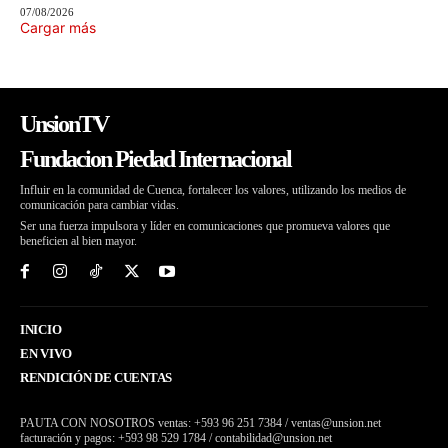
07/08/2026
Cargar más
UnsionTV
Fundacion Piedad Internacional
Influir en la comunidad de Cuenca, fortalecer los valores, utilizando los medios de
comunicación para cambiar vidas.
Ser una fuerza impulsora y líder en comunicaciones que promueva valores que
beneficien al bien mayor.
INICIO
EN VIVO
RENDICIÓN DE CUENTAS
PAUTA CON NOSOTROS ventas: +593 96 251 7384 / ventas@unsion.net
facturación y pagos: +593 98 529 1784 / contabilidad@unsion.net