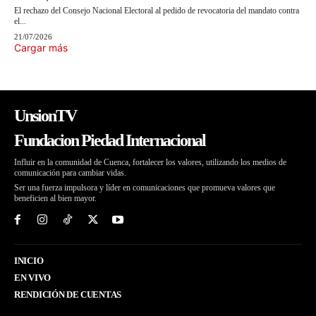
El rechazo del Consejo Nacional Electoral al pedido de revocatoria del mandato contra
el...
21/07/2026
Cargar más
UnsionTV
Fundacion Piedad Internacional
Influir en la comunidad de Cuenca, fortalecer los valores, utilizando los medios de
comunicación para cambiar vidas.
Ser una fuerza impulsora y líder en comunicaciones que promueva valores que
beneficien al bien mayor.
INICIO
EN VIVO
RENDICIÓN DE CUENTAS