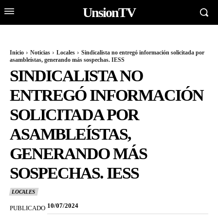
UnsionTV
Inicio
Noticias
Locales
Sindicalista no entregó información solicitada por
asambleístas, generando más sospechas. IESS
SINDICALISTA NO
ENTREGÓ INFORMACIÓN
SOLICITADA POR
ASAMBLEÍSTAS,
GENERANDO MÁS
SOSPECHAS. IESS
LOCALES
10/07/2024
PUBLICADO