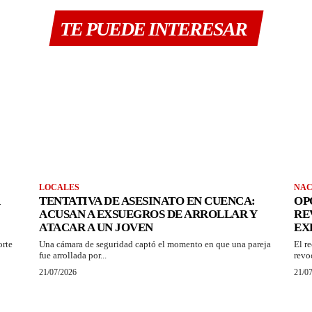
TE PUEDE INTERESAR
LOCALES
NAC
TENTATIVA DE ASESINATO EN CUENCA:
OP
ACUSAN A EXSUEGROS DE ARROLLAR Y
RE
ATACAR A UN JOVEN
EX
orte
Una cámara de seguridad captó el momento en que una pareja
El r
fue arrollada por...
revo
21/07/2026
21/0