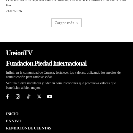
El rechazo del Consejo Nacional Electoral al pedido de revocatoria del mandato contra
el...
21/07/2026
Cargar más
UnsionTV
Fundacion Piedad Internacional
Influir en la comunidad de Cuenca, fortalecer los valores, utilizando los medios de
comunicación para cambiar vidas.
Ser una fuerza impulsora y líder en comunicaciones que promueva valores que
beneficien al bien mayor.
INICIO
EN VIVO
RENDICIÓN DE CUENTAS