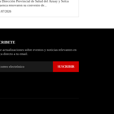
a Dirección Provincial de Salud del Azuay y Solca
uenca renovaron su convenio de...
1/07/2026
CRIBETE
e actualizaciones sobre eventos y noticias relevantes en
a directo a tu email.
SUSCRIBIR