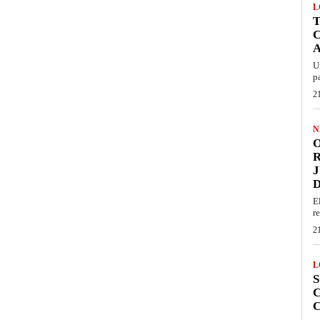
L
T
C
A
U
pa
2
N
O
J
E
r
2
L
S
C
C