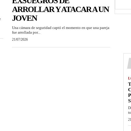
EXSUEGROS DE
ARROLLAR Y ATACAR A UN
JOVEN
e
Una cámara de seguridad captó el momento en que una pareja
fue arrollada por...
21/07/2026
L
T
P
S
D
t
2