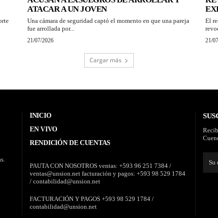
ATACAR A UN JOVEN
EX
orte
Una cámara de seguridad captó el momento en que una pareja
El r
fue arrollada por...
revo
21/07/2026
21/0
Cargar más
INICIO
SUS
EN VIVO
Recib
Cuenc
RENDICIÓN DE CUENTAS
s.
PAUTA CON NOSOTROS ventas: +593 96 251 7384 /
ventas@unsion.net facturación y pagos: +593 98 529 1784
/ contabilidad@unsion.net
FACTURACIÓN Y PAGOS +593 98 529 1784 /
contabilidad@unsion.net