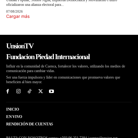
Unidad Popular, Somos Agua, Izquierda Democrática y Movimiento Futuro
oficializaron una alianza electoral para...
07/08/2026
Cargar más
UnsionTV
Fundacion Piedad Internacional
Influir en la comunidad de Cuenca, fortalecer los valores, utilizando los medios de
comunicación para cambiar vidas.
Ser una fuerza impulsora y líder en comunicaciones que promueva valores que
beneficien al bien mayor.
INICIO
EN VIVO
RENDICIÓN DE CUENTAS
PAUTA CON NOSOTROS ventas: +593 96 251 7384 / ventas@unsion.net