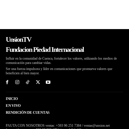
Support center
support@truckingservices.io
UnsionTV
Fundacion Piedad Internacional
Influir en la comunidad de Cuenca, fortalecer los valores, utilizando los medios de
comunicación para cambiar vidas.
Ser una fuerza impulsora y líder en comunicaciones que promueva valores que
beneficien al bien mayor.
INICIO
EN VIVO
RENDICIÓN DE CUENTAS
PAUTA CON NOSOTROS ventas: +593 96 251 7384 / ventas@unsion.net