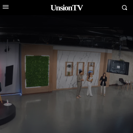
UnsionTV
Sobre Nosotros
Quienes Somos?
mos el canal de televisión de Cuenca, Ecuador,
focado en la producción de noticias y contenido
diovisual basado en principios cristianos. Nuestro
uipo trabaja con tecnología moderna para
municar verdad, valores y servicio a la comunidad