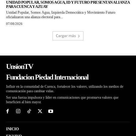
UNIDAD POPULAR, SOMOS AGUA, ID Y FUTURO PRESENTAN ALIANZA
PARA CUENCA Y AZUAY
Unidad Popular, Somos Agua, Izquierda Democrática y Movimiento Futuro
oficializaron una alianza electoral para...
07/08/2026
Cargar más
UnsionTV
Fundacion Piedad Internacional
Influir en la comunidad de Cuenca, fortalecer los valores, utilizando los medios de
comunicación para cambiar vidas.
Ser una fuerza impulsora y líder en comunicaciones que promueva valores que
beneficien al bien mayor.
INICIO