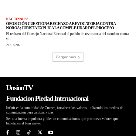
NACIONALES
OPOSICIÓN CUESTIONA RECHAZO A REVOCATORIA CONTRA
NOBOA; JURISTA EXPLICA LA COMPLEJIDAD DEL PROCESO
El rechazo del Consejo Nacional Electoral al pedido de revocatoria del mandato contra
el...
21/07/2026
Cargar más
UnsionTV
Fundacion Piedad Internacional
Influir en la comunidad de Cuenca, fortalecer los valores, utilizando los medios de
comunicación para cambiar vidas.
Ser una fuerza impulsora y líder en comunicaciones que promueva valores que
beneficien al bien mayor.