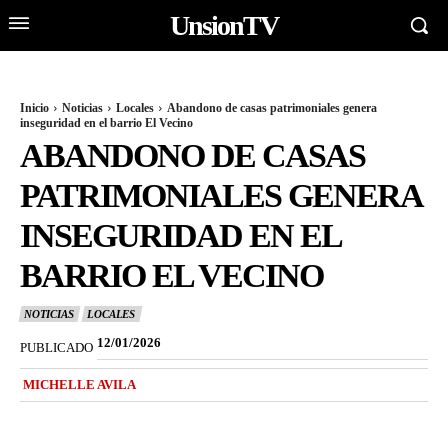
UnsionTV
Inicio
Noticias
Locales
Abandono de casas patrimoniales genera
inseguridad en el barrio El Vecino
ABANDONO DE CASAS
PATRIMONIALES GENERA
INSEGURIDAD EN EL
BARRIO EL VECINO
NOTICIAS
LOCALES
12/01/2026
PUBLICADO
MICHELLE AVILA