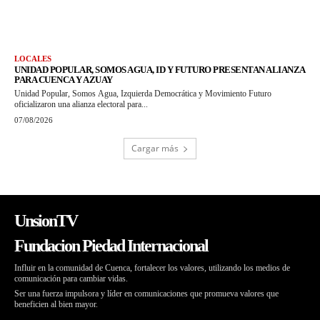
LOCALES
UNIDAD POPULAR, SOMOS AGUA, ID Y FUTURO PRESENTAN ALIANZA
PARA CUENCA Y AZUAY
Unidad Popular, Somos Agua, Izquierda Democrática y Movimiento Futuro
oficializaron una alianza electoral para...
07/08/2026
Cargar más
UnsionTV
Fundacion Piedad Internacional
Influir en la comunidad de Cuenca, fortalecer los valores, utilizando los medios de
comunicación para cambiar vidas.
Ser una fuerza impulsora y líder en comunicaciones que promueva valores que
beneficien al bien mayor.