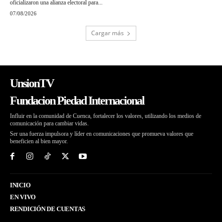
oficializaron una alianza electoral para...
07/08/2026
Cargar más
UnsionTV
Fundacion Piedad Internacional
Influir en la comunidad de Cuenca, fortalecer los valores, utilizando los medios de
comunicación para cambiar vidas.
Ser una fuerza impulsora y líder en comunicaciones que promueva valores que
beneficien al bien mayor.
INICIO
EN VIVO
RENDICIÓN DE CUENTAS