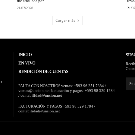
fue arrollada por...
revo
21/07/2026
21/0
Cargar más
INICIO
SUS
EN VIVO
Recib
Cuenc
RENDICIÓN DE CUENTAS
s.
PAUTA CON NOSOTROS ventas: +593 96 251 7384 /
ventas@unsion.net facturación y pagos: +593 98 529 1784
/ contabilidad@unsion.net
FACTURACIÓN Y PAGOS +593 98 529 1784 /
contabilidad@unsion.net