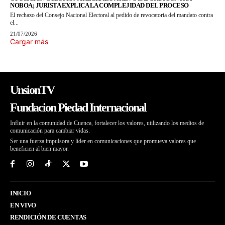
NOBOA; JURISTA EXPLICA LA COMPLEJIDAD DEL PROCESO
El rechazo del Consejo Nacional Electoral al pedido de revocatoria del mandato contra
el...
21/07/2026
Cargar más
UnsionTV
Fundacion Piedad Internacional
Influir en la comunidad de Cuenca, fortalecer los valores, utilizando los medios de
comunicación para cambiar vidas.
Ser una fuerza impulsora y líder en comunicaciones que promueva valores que
beneficien al bien mayor.
INICIO
EN VIVO
RENDICIÓN DE CUENTAS