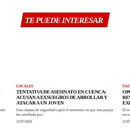
TE PUEDE INTERESAR
LOCALES
NAC
TENTATIVA DE ASESINATO EN CUENCA:
OP
ACUSAN A EXSUEGROS DE ARROLLAR Y
RE
ATACAR A UN JOVEN
EX
orte
Una cámara de seguridad captó el momento en que una pareja
El r
fue arrollada por...
revo
21/07/2026
21/0