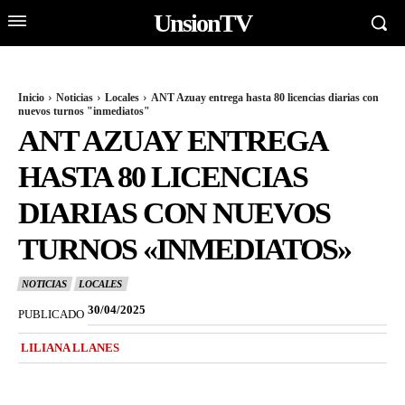
UnsionTV
Inicio
Noticias
Locales
ANT Azuay entrega hasta 80 licencias diarias con
nuevos turnos "inmediatos"
ANT AZUAY ENTREGA
HASTA 80 LICENCIAS
DIARIAS CON NUEVOS
TURNOS «INMEDIATOS»
NOTICIAS
LOCALES
30/04/2025
PUBLICADO
LILIANA LLANES