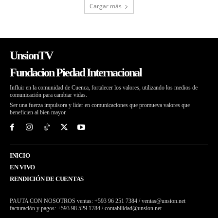
Cargar más
UnsionTV
Fundacion Piedad Internacional
Influir en la comunidad de Cuenca, fortalecer los valores, utilizando los medios de
comunicación para cambiar vidas.
Ser una fuerza impulsora y líder en comunicaciones que promueva valores que
beneficien al bien mayor.
INICIO
EN VIVO
RENDICIÓN DE CUENTAS
PAUTA CON NOSOTROS ventas: +593 96 251 7384 / ventas@unsion.net
facturación y pagos: +593 98 529 1784 / contabilidad@unsion.net