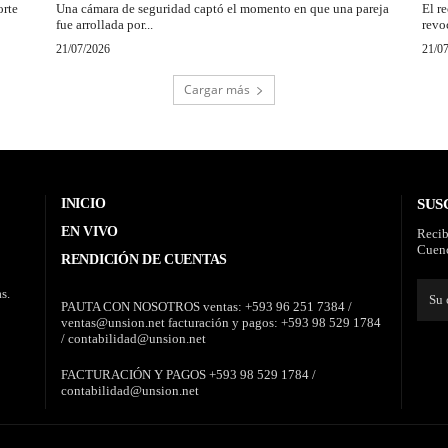
orte
Una cámara de seguridad captó el momento en que una pareja
El r
fue arrollada por...
revo
21/07/2026
21/0
Cargar más
INICIO
SUS
EN VIVO
Recib
Cuenc
RENDICIÓN DE CUENTAS
s.
PAUTA CON NOSOTROS ventas: +593 96 251 7384 /
ventas@unsion.net facturación y pagos: +593 98 529 1784
/ contabilidad@unsion.net
FACTURACIÓN Y PAGOS +593 98 529 1784 /
contabilidad@unsion.net