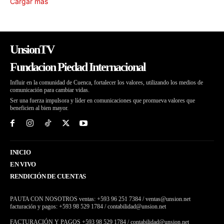
Cargar más
UnsionTV
Fundacion Piedad Internacional
Influir en la comunidad de Cuenca, fortalecer los valores, utilizando los medios de
comunicación para cambiar vidas.
Ser una fuerza impulsora y líder en comunicaciones que promueva valores que
beneficien al bien mayor.
INICIO
EN VIVO
RENDICIÓN DE CUENTAS
PAUTA CON NOSOTROS ventas: +593 96 251 7384 / ventas@unsion.net
facturación y pagos: +593 98 529 1784 / contabilidad@unsion.net
FACTURACIÓN Y PAGOS +593 98 529 1784 / contabilidad@unsion.net