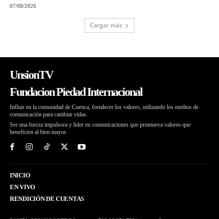
07/08/2026
Cargar más
UnsionTV
Fundacion Piedad Internacional
Influir en la comunidad de Cuenca, fortalecer los valores, utilizando los medios de
comunicación para cambiar vidas.
Ser una fuerza impulsora y líder en comunicaciones que promueva valores que
beneficien al bien mayor.
INICIO
EN VIVO
RENDICIÓN DE CUENTAS