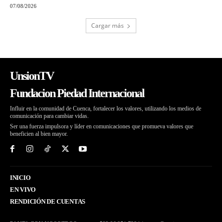
07/08/2026
Cargar más
UnsionTV
Fundacion Piedad Internacional
Influir en la comunidad de Cuenca, fortalecer los valores, utilizando los medios de
comunicación para cambiar vidas.
Ser una fuerza impulsora y líder en comunicaciones que promueva valores que
beneficien al bien mayor.
INICIO
EN VIVO
RENDICIÓN DE CUENTAS