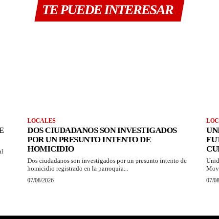
TE PUEDE INTERESAR
LOCALES
LOC
E
DOS CIUDADANOS SON INVESTIGADOS
UN
POR UN PRESUNTO INTENTO DE
FU
HOMICIDIO
CU
al
Dos ciudadanos son investigados por un presunto intento de
Unid
homicidio registrado en la parroquia...
Movi
07/08/2026
07/0