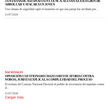
TENTATIVA DE ASESINATO EN CUENCA: ACUSAN A EXSUEGROS DE
ARROLLAR Y ATACAR A UN JOVEN
Una cámara de seguridad captó el momento en que una pareja fue arrollada por...
21/07/2026
NACIONALES
OPOSICIÓN CUESTIONA RECHAZO A REVOCATORIA CONTRA
NOBOA; JURISTA EXPLICA LA COMPLEJIDAD DEL PROCESO
El rechazo del Consejo Nacional Electoral al pedido de revocatoria del mandato contra
el...
21/07/2026
Cargar más