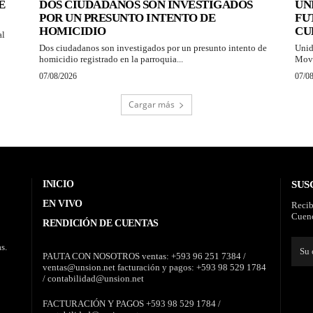
E
DOS CIUDADANOS SON INVESTIGADOS
UN
POR UN PRESUNTO INTENTO DE
FU
HOMICIDIO
CU
al
Dos ciudadanos son investigados por un presunto intento de
Unid
homicidio registrado en la parroquia...
Movi
07/08/2026
07/0
Cargar más
INICIO
SUS
EN VIVO
Recib
Cuenc
RENDICIÓN DE CUENTAS
s.
PAUTA CON NOSOTROS ventas: +593 96 251 7384 /
ventas@unsion.net facturación y pagos: +593 98 529 1784
/ contabilidad@unsion.net
FACTURACIÓN Y PAGOS +593 98 529 1784 /