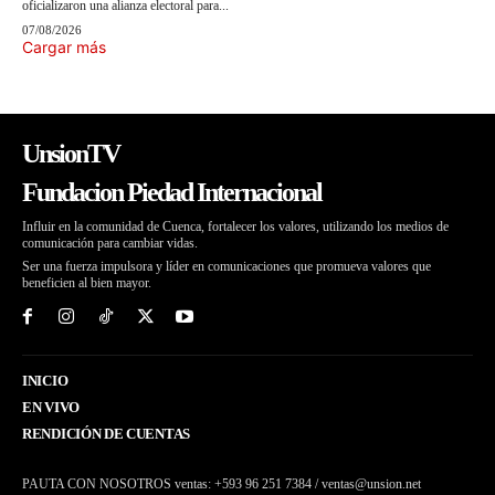
oficializaron una alianza electoral para...
07/08/2026
Cargar más
UnsionTV
Fundacion Piedad Internacional
Influir en la comunidad de Cuenca, fortalecer los valores, utilizando los medios de
comunicación para cambiar vidas.
Ser una fuerza impulsora y líder en comunicaciones que promueva valores que
beneficien al bien mayor.
INICIO
EN VIVO
RENDICIÓN DE CUENTAS
PAUTA CON NOSOTROS ventas: +593 96 251 7384 / ventas@unsion.net