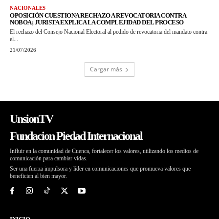
NACIONALES
OPOSICIÓN CUESTIONA RECHAZO A REVOCATORIA CONTRA
NOBOA; JURISTA EXPLICA LA COMPLEJIDAD DEL PROCESO
El rechazo del Consejo Nacional Electoral al pedido de revocatoria del mandato contra
el...
21/07/2026
Cargar más
UnsionTV
Fundacion Piedad Internacional
Influir en la comunidad de Cuenca, fortalecer los valores, utilizando los medios de
comunicación para cambiar vidas.
Ser una fuerza impulsora y líder en comunicaciones que promueva valores que
beneficien al bien mayor.