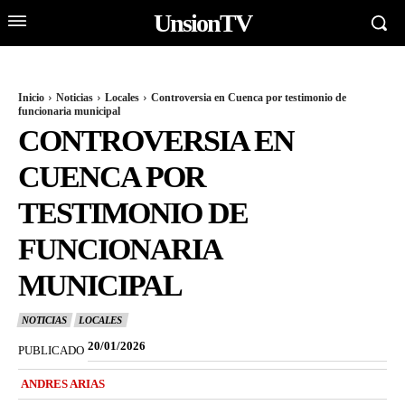
UnsionTV
Inicio
Noticias
Locales
Controversia en Cuenca por testimonio de
funcionaria municipal
CONTROVERSIA EN
CUENCA POR
TESTIMONIO DE
FUNCIONARIA
MUNICIPAL
NOTICIAS
LOCALES
20/01/2026
PUBLICADO
ANDRES ARIAS