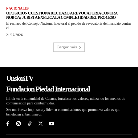
NACIONALES
OPOSICIÓN CUESTIONA RECHAZO A REVOCATORIA CONTRA
NOBOA; JURISTA EXPLICA LA COMPLEJIDAD DEL PROCESO
El rechazo del Consejo Nacional Electoral al pedido de revocatoria del mandato contra
el...
21/07/2026
Cargar más
UnsionTV
Fundacion Piedad Internacional
Influir en la comunidad de Cuenca, fortalecer los valores, utilizando los medios de
comunicación para cambiar vidas.
Ser una fuerza impulsora y líder en comunicaciones que promueva valores que
beneficien al bien mayor.