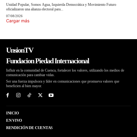
Unidad Popular, Somos Agua, Izquierda Democrática y Movimiento Futuro
oficializaron una alianza electoral para...
07/08/2026
Cargar más
UnsionTV
Fundacion Piedad Internacional
Influir en la comunidad de Cuenca, fortalecer los valores, utilizando los medios de
comunicación para cambiar vidas.
Ser una fuerza impulsora y líder en comunicaciones que promueva valores que
beneficien al bien mayor.
INICIO
EN VIVO
RENDICIÓN DE CUENTAS