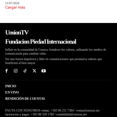
21/07/2026
Cargar más
UnsionTV
Fundacion Piedad Internacional
Influir en la comunidad de Cuenca, fortalecer los valores, utilizando los medios de
comunicación para cambiar vidas.
Ser una fuerza impulsora y líder en comunicaciones que promueva valores que
beneficien al bien mayor.
INICIO
EN VIVO
RENDICIÓN DE CUENTAS
PAUTA CON NOSOTROS ventas: +593 96 251 7384 / ventas@unsion.net
facturación y pagos: +593 98 529 1784 / contabilidad@unsion.net