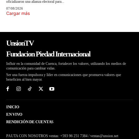
oficializaron una alianza electoral para...
07/08/2026
Cargar más
UnsionTV
Fundacion Piedad Internacional
Influir en la comunidad de Cuenca, fortalecer los valores, utilizando los medios de
comunicación para cambiar vidas.
Ser una fuerza impulsora y líder en comunicaciones que promueva valores que
beneficien al bien mayor.
INICIO
EN VIVO
RENDICIÓN DE CUENTAS
PAUTA CON NOSOTROS ventas: +593 96 251 7384 / ventas@unsion.net