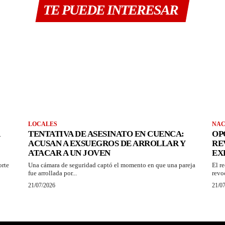
TE PUEDE INTERESAR
LOCALES
NAC
TENTATIVA DE ASESINATO EN CUENCA:
OP
ACUSAN A EXSUEGROS DE ARROLLAR Y
RE
ATACAR A UN JOVEN
EX
orte
Una cámara de seguridad captó el momento en que una pareja
El r
fue arrollada por...
revo
21/07/2026
21/0