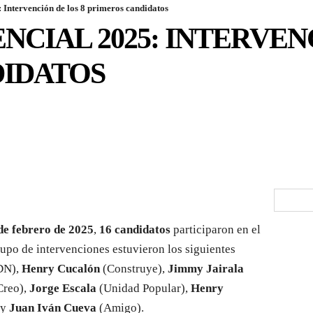
 Intervención de los 8 primeros candidatos
NCIAL 2025: INTERVEN
IDATOS
 de febrero de 2025
,
16 candidatos
participaron en el
rupo de intervenciones estuvieron los siguientes
DN),
Henry Cucalón
(Construye),
Jimmy Jairala
Creo),
Jorge Escala
(Unidad Popular),
Henry
 y
Juan Iván Cueva
(Amigo).