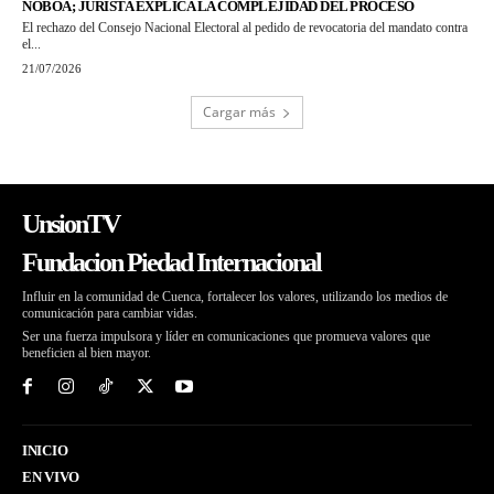
NOBOA; JURISTA EXPLICA LA COMPLEJIDAD DEL PROCESO
El rechazo del Consejo Nacional Electoral al pedido de revocatoria del mandato contra
el...
21/07/2026
Cargar más
UnsionTV
Fundacion Piedad Internacional
Influir en la comunidad de Cuenca, fortalecer los valores, utilizando los medios de
comunicación para cambiar vidas.
Ser una fuerza impulsora y líder en comunicaciones que promueva valores que
beneficien al bien mayor.
INICIO
EN VIVO