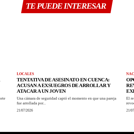
TE PUEDE INTERESAR
LOCALES
NAC
TENTATIVA DE ASESINATO EN CUENCA:
OP
ACUSAN A EXSUEGROS DE ARROLLAR Y
RE
ATACAR A UN JOVEN
EX
orte
Una cámara de seguridad captó el momento en que una pareja
El r
fue arrollada por...
revo
21/07/2026
21/0