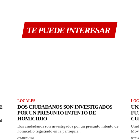
TE PUEDE INTERESAR
LOCALES
LOC
E
DOS CIUDADANOS SON INVESTIGADOS
UN
POR UN PRESUNTO INTENTO DE
FU
HOMICIDIO
CU
al
Dos ciudadanos son investigados por un presunto intento de
Unid
homicidio registrado en la parroquia...
Movi
07/08/2026
07/0