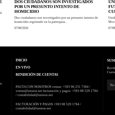
E
DOS CIUDADANOS SON INVESTIGADOS
UN
POR UN PRESUNTO INTENTO DE
FU
HOMICIDIO
CU
al
Dos ciudadanos son investigados por un presunto intento de
Unid
homicidio registrado en la parroquia...
Movi
07/08/2026
07/0
INICIO
SUS
EN VIVO
Recib
Cuenc
RENDICIÓN DE CUENTAS
s.
PAUTA CON NOSOTROS ventas: +593 96 251 7384 /
ventas@unsion.net facturación y pagos: +593 98 529 1784
/ contabilidad@unsion.net
FACTURACIÓN Y PAGOS +593 98 529 1784 /
contabilidad@unsion.net