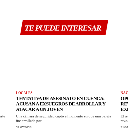
TE PUEDE INTERESAR
LOCALES
NAC
TENTATIVA DE ASESINATO EN CUENCA:
OP
ACUSAN A EXSUEGROS DE ARROLLAR Y
RE
ATACAR A UN JOVEN
EX
orte
Una cámara de seguridad captó el momento en que una pareja
El r
fue arrollada por...
revo
21/07/2026
21/0