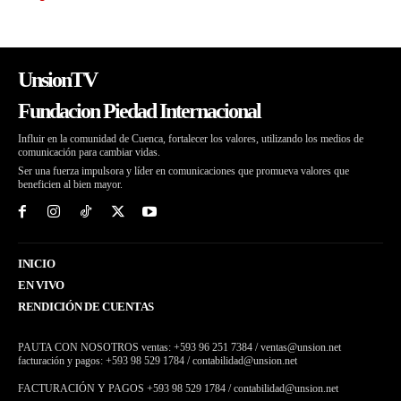
UnsionTV
Fundacion Piedad Internacional
Influir en la comunidad de Cuenca, fortalecer los valores, utilizando los medios de
comunicación para cambiar vidas.
Ser una fuerza impulsora y líder en comunicaciones que promueva valores que
beneficien al bien mayor.
INICIO
EN VIVO
RENDICIÓN DE CUENTAS
PAUTA CON NOSOTROS ventas: +593 96 251 7384 / ventas@unsion.net
facturación y pagos: +593 98 529 1784 / contabilidad@unsion.net
FACTURACIÓN Y PAGOS +593 98 529 1784 / contabilidad@unsion.net