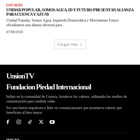
LOCALES
UNIDAD POPULAR, SOMOS AGUA, ID Y FUTURO PRESENTAN ALIANZA
PARA CUENCA Y AZUAY
Unidad Popular, Somos Agua, Izquierda Democrática y Movimiento Futuro
oficializaron una alianza electoral para...
07/08/2026
Cargar más
UnsionTV
Fundacion Piedad Internacional
Influir en la comunidad de Cuenca, fortalecer los valores, utilizando los medios de
comunicación para cambiar vidas.
Ser una fuerza impulsora y líder en comunicaciones que promueva valores que
beneficien al bien mayor.