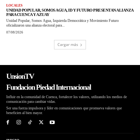
LOCALES
UNIDAD POPULAR, SOMOS AGUA, ID Y FUTURO PRESENTAN ALIANZA
PARA CUENCA Y AZUAY
Unidad Popular, Somos Agua, Izquierda Democrática y Movimiento Futuro
oficializaron una alianza electoral para...
07/08/2026
Cargar más
UnsionTV
Fundacion Piedad Internacional
Influir en la comunidad de Cuenca, fortalecer los valores, utilizando los medios de
comunicación para cambiar vidas.
Ser una fuerza impulsora y líder en comunicaciones que promueva valores que
beneficien al bien mayor.