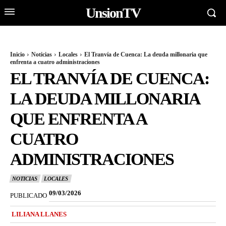
UnsionTV
Inicio
Noticias
Locales
El Tranvía de Cuenca: La deuda millonaria que
enfrenta a cuatro administraciones
EL TRANVÍA DE CUENCA:
LA DEUDA MILLONARIA
QUE ENFRENTA A
CUATRO
ADMINISTRACIONES
NOTICIAS
LOCALES
09/03/2026
PUBLICADO
LILIANA LLANES