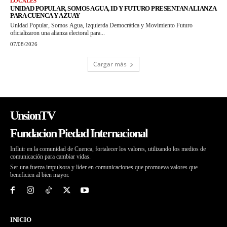
LOCALES
UNIDAD POPULAR, SOMOS AGUA, ID Y FUTURO PRESENTAN ALIANZA
PARA CUENCA Y AZUAY
Unidad Popular, Somos Agua, Izquierda Democrática y Movimiento Futuro
oficializaron una alianza electoral para...
07/08/2026
Cargar más
UnsionTV
Fundacion Piedad Internacional
Influir en la comunidad de Cuenca, fortalecer los valores, utilizando los medios de
comunicación para cambiar vidas.
Ser una fuerza impulsora y líder en comunicaciones que promueva valores que
beneficien al bien mayor.
INICIO