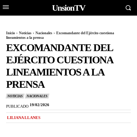
UnsionTV
Inicio
Noticias
Nacionales
Excomandante del Ejército cuestiona
lineamientos a la prensa
EXCOMANDANTE DEL
EJÉRCITO CUESTIONA
LINEAMIENTOS A LA
PRENSA
NOTICIAS
NACIONALES
19/02/2026
PUBLICADO
LILIANA LLANES