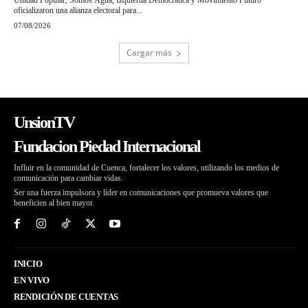
Unidad Popular, Somos Agua, Izquierda Democrática y Movimiento Futuro
oficializaron una alianza electoral para...
07/08/2026
Cargar más
UnsionTV
Fundacion Piedad Internacional
Influir en la comunidad de Cuenca, fortalecer los valores, utilizando los medios de
comunicación para cambiar vidas.
Ser una fuerza impulsora y líder en comunicaciones que promueva valores que
beneficien al bien mayor.
INICIO
EN VIVO
RENDICIÓN DE CUENTAS