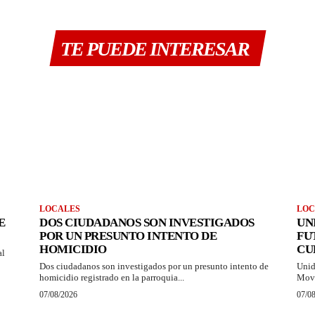
TE PUEDE INTERESAR
LOCALES
LOC
E
DOS CIUDADANOS SON INVESTIGADOS
UN
POR UN PRESUNTO INTENTO DE
FU
HOMICIDIO
CU
al
Dos ciudadanos son investigados por un presunto intento de
Unid
homicidio registrado en la parroquia...
Movi
07/08/2026
07/0