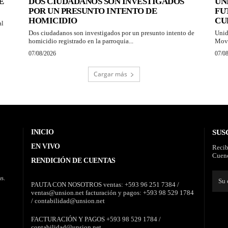
E
DOS CIUDADANOS SON INVESTIGADOS
UN
POR UN PRESUNTO INTENTO DE
FU
HOMICIDIO
CU
al
Dos ciudadanos son investigados por un presunto intento de
Unid
homicidio registrado en la parroquia...
Movi
07/08/2026
07/0
Cargar más
INICIO
SUS
EN VIVO
Recib
Cuenc
RENDICIÓN DE CUENTAS
s.
PAUTA CON NOSOTROS ventas: +593 96 251 7384 /
ventas@unsion.net facturación y pagos: +593 98 529 1784
/ contabilidad@unsion.net
FACTURACIÓN Y PAGOS +593 98 529 1784 /
contabilidad@unsion.net