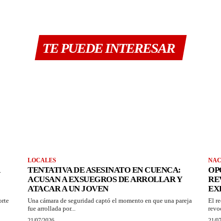
TE PUEDE INTERESAR
LOCALES
NAC
TENTATIVA DE ASESINATO EN CUENCA:
OP
ACUSAN A EXSUEGROS DE ARROLLAR Y
RE
ATACAR A UN JOVEN
EX
orte
Una cámara de seguridad captó el momento en que una pareja
El r
fue arrollada por...
revo
21/07/2026
21/0